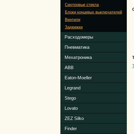
Смотровые стекла
Блоки концевых выключателей
Вентили
Задвижки
Расходомеры
Пневматика
Мехатроника
ABB
Eaton-Moeller
Legrand
Stego
Lovato
ZEZ Silko
Finder