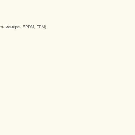
ость мембран EPDM, FPM)