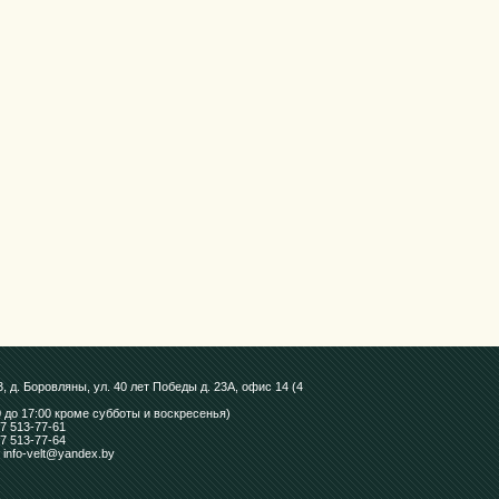
, д. Боровляны, ул. 40 лет Победы д. 23А, офис 14 (4
0 до 17:00 кроме субботы и воскресенья)
7 513-77-61
7 513-77-64
: info-velt@yandex.by