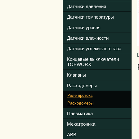
Датчики давления
Датчики температуры
Датчики уровня
Датчики влажности
Датчики углекислого газа
Концевые выключатели
TOPWORX
Клапаны
Расходомеры
Реле протока
Расходомеры
Пневматика
Мехатроника
ABB