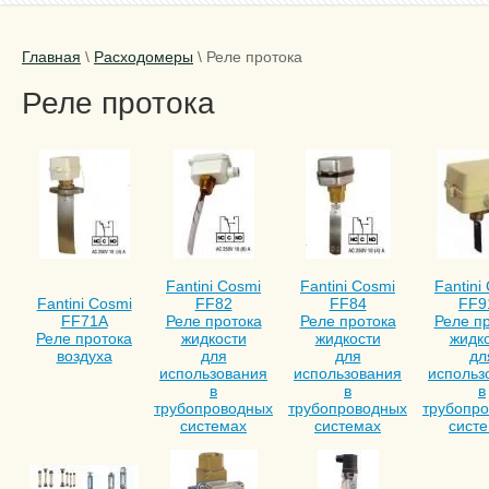
Главная
\
Расходомеры
\
Реле протока
Реле протока
Fantini Cosmi
Fantini Cosmi
Fantini
Fantini Cosmi
FF82
FF84
FF9
FF71A
Реле протока
Реле протока
Реле п
Реле протока
жидкости
жидкости
жидк
воздуха
для
для
дл
использования
использования
использ
в
в
в
трубопроводных
трубопроводных
трубопр
системах
системах
сист