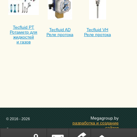
Tecfluid PT
Tecfluid AD
Tecfluid VH
Ротаметр для
Реле протока
Реле протока
жидкостей
и газов
Megagroup.by
© 2016 - 2026
разработка и создание
сайтов
Социальные сети:
в Беларуси