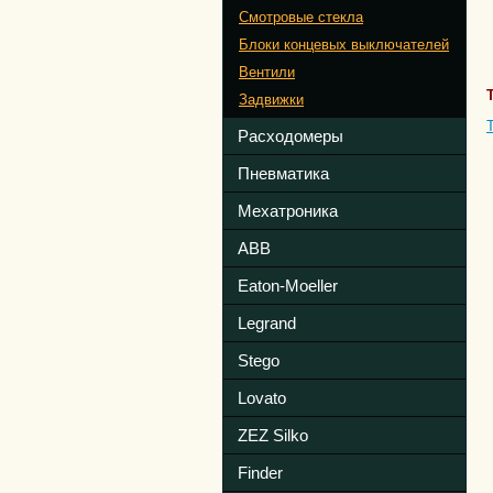
Смотровые стекла
Блоки концевых выключателей
Вентили
Задвижки
Расходомеры
Пневматика
Мехатроника
ABB
Eaton-Moeller
Legrand
Stego
Lovato
ZEZ Silko
Finder