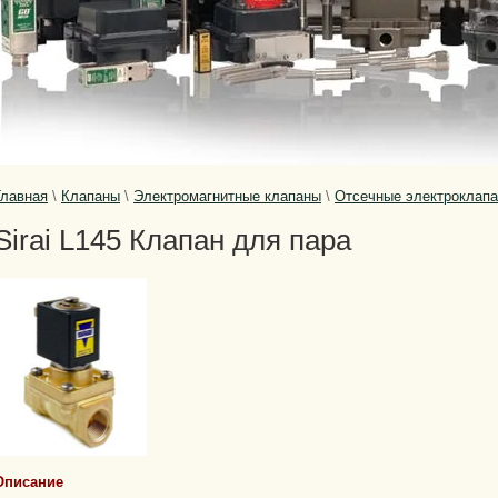
Главная
\
Клапаны
\
Электромагнитные клапаны
\
Отсечные электроклап
Sirai L145 Клапан для пара
Описание