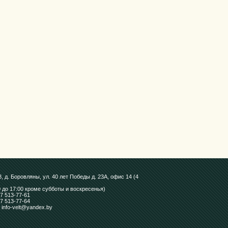
, д. Боровляны, ул. 40 лет Победы д. 23А, офис 14 (4
0 до 17:00 кроме субботы и воскресенья)
7 513-77-61
7 513-77-64
: info-velt@yandex.by