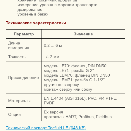
измерение уровня в морском транспорте
дозирование
уровень в баках
Технические характеристики
Параметр
Значение
Длина
0,2 ... 6 м
измерения
Точность
+/- 2 мм
модель LE70: фланец DIN DN50
модель LE71: резьба G 2"
модель LEM70: фланец DIN DN50
Присоединение
модель LEM71: резьба G 1-1/2"
другие по запросу
монтаж сверху или сбоку
EN 1.4404 (AISI 316L), PVC, PP, PTFE,
Материалы
PVDF
Ex версия
Опции
протоколы HART, Profibus, Fieldbus
Технический паспорт Tecfluid LE (648 KB)