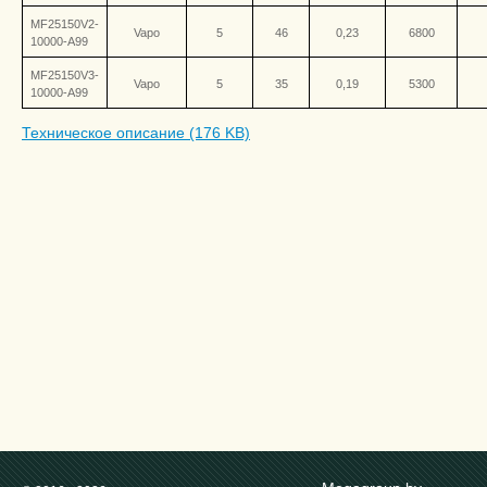
MF25150V2-
Vapo
5
46
0,23
6800
10000-A99
MF25150V3-
Vapo
5
35
0,19
5300
10000-A99
Техническое описание (176 KB)