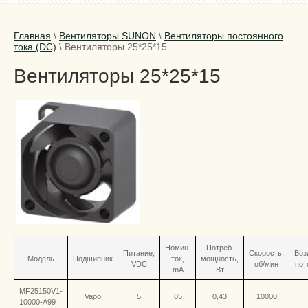
Главная
\
Вентиляторы SUNON
\
Вентиляторы постоянного
тока (DC)
\
Вентиляторы 25*25*15
Вентиляторы 25*25*15
Номин.
Потреб.
Питание,
Скорость,
Воз
Модель
Подшипник
ток,
мощность,
VDC
об/мин
пот
mA
Вт
MF25150V1-
Vapo
5
85
0,43
10000
10000-A99