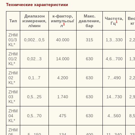
Технические характеристики
Диапазон
к-фактор,
Макс.
Частота,
Вес
Тип
измерения,
импульсы/
давление,
1
Гц
кг
1
л/мин
л
бар
ZHM
01/3
0,002...0,5
40.000
315
1,3...330
2,
KL*
ZHM
01/2
0,02...3
14.000
630
4,6...700
1,
KL*
ZHM
02
0,1...7
4.200
630
7...490
2,
KL*
ZHM
03
0,5...25
1.740
630
14...730
2,
KL*
ZHM
04
0,5...70
475
630
4...560
8,
KL*
ZHM
05
5...150
134
400
11...340
23