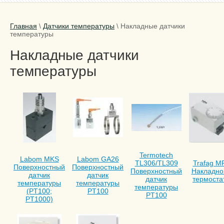
Главная
\
Датчики температуры
\
Накладные датчики
температуры
Накладные датчики
температуры
Termotech
Labom MKS
Labom GA26
TL306/TL309
Trafag M
Поверхностный
Поверхностный
Поверхностный
Накладно
датчик
датчик
датчик
термоста
температуры
температуры
температуры
(PT100;
PT100
PT100
PT1000)