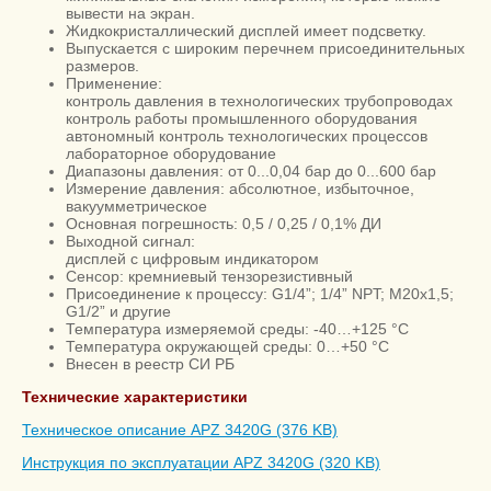
вывести на экран.
Жидкокристаллический дисплей имеет подсветку.
Выпускается с широким перечнем присоединительных
размеров.
Применение:
контроль давления в технологических трубопроводах
контроль работы промышленного оборудования
автономный контроль технологических процессов
лабораторное оборудование
Диапазоны давления: от 0...0,04 бар до 0...600 бар
Измерение давления: абсолютное, избыточное,
вакуумметрическое
Основная погрешность: 0,5 / 0,25 / 0,1% ДИ
Выходной сигнал:
дисплей с цифровым индикатором
Сенсор: кремниевый тензорезистивный
Присоединение к процессу: G1/4”; 1/4” NPT; M20x1,5;
G1/2” и другие
Температура измеряемой среды: -40…+125 °C
Температура окружающей среды: 0…+50 °C
Внесен в реестр СИ РБ
Технические характеристики
Техническое описание APZ 3420G (376 KB)
Инструкция по эксплуатации APZ 3420G (320 KB)