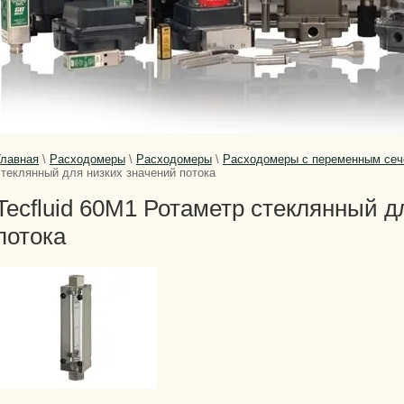
Главная
\
Расходомеры
\
Расходомеры
\
Расходомеры с переменным се
стеклянный для низких значений потока
Tecfluid 60M1 Ротаметр стеклянный д
потока