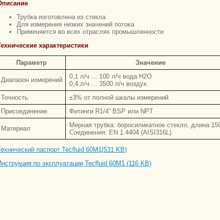
Описание
Трубка изготовлена из стекла
Для измерения низких значений потока
Применяется во всех отраслях промышленности
Технические характеристики
Параметр
Значение
0,1 л/ч ... 100 л/ч вода H2O
Диапазон измерений
0,4 л/ч ... 3500 л/ч воздух
Точность
±3% от полной шкалы измерений
Присоединение
Фитинги R1/4” BSP или NPT
Мерная трубка: боросиликатное стекло, длина 15
Материал
Соединения: EN 1.4404 (AISI316L)
Технический паспорт Tecfluid 60M1(531 KB)
Инструкция по эксплуатации Tecfluid 60M1 (116 KB)