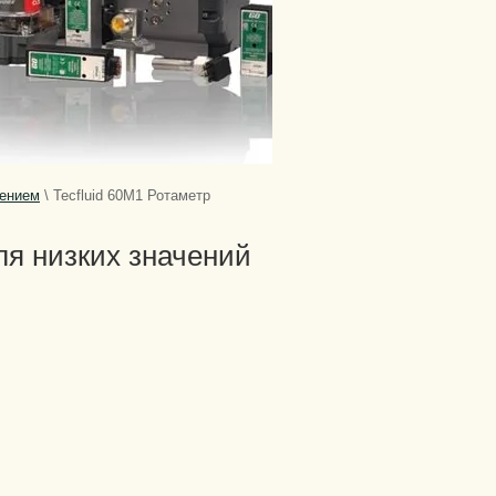
чением
\
Tecfluid 60M1 Ротаметр
ля низких значений