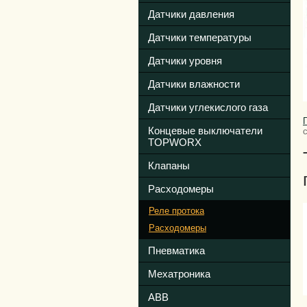
Датчики давления
Датчики температуры
Датчики уровня
Датчики влажности
Датчики углекислого газа
Концевые выключатели
TOPWORX
Клапаны
Расходомеры
Реле протока
Расходомеры
Пневматика
Мехатроника
ABB