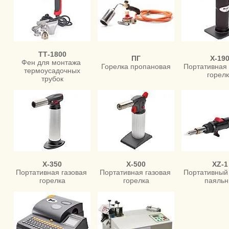
ТТ-1800
ПГ
Х-19
Фен для монтажа
Горелка пропановая
Портативная
термоусадочных
горел
трубок
Х-350
Х-500
XZ-1
Портативная газовая
Портативная газовая
Портативный
горелка
горелка
паяльн