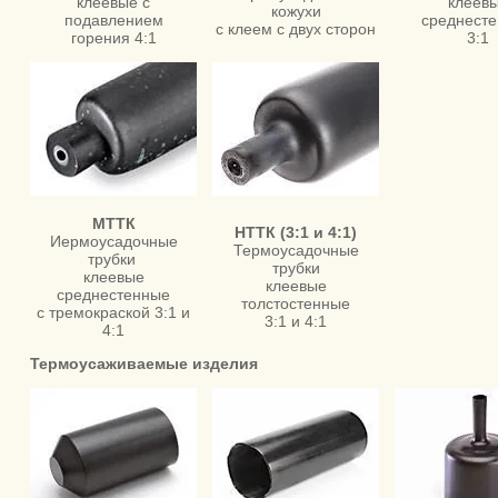
клеевые с
клеев
кожухи
подавлением
среднест
с клеем с двух сторон
горения 4:1
3:1
МТТК
НТТК (3:1 и 4:1)
Иермоусадочные
Термоусадочные
трубки
трубки
клеевые
клеевые
среднестенные
толстостенные
с тремокраской 3:1 и
3:1 и 4:1
4:1
Термоусаживаемые изделия