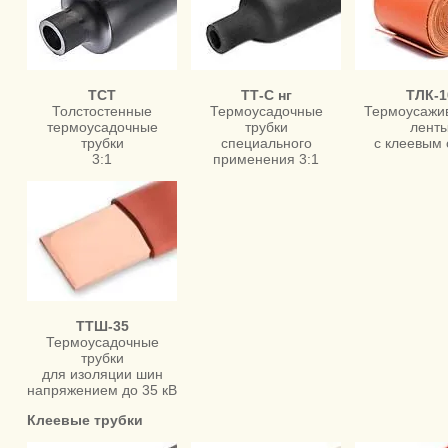
ТСТ
ТТ-С нг
ТЛК-1
Толстостенные
Термоусадочные
Термоусажи
термоусадочные
трубки
лент
трубки
специального
с клеевым
3:1
применения 3:1
ТТШ-35
Термоусадочные
трубки
для изоляции шин
напряжением до 35 кВ
Клеевые трубки