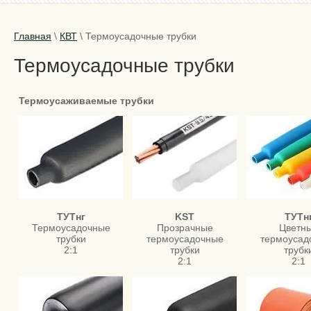
Главная
\
КВТ
\
Термоусадочные трубки
Термоусадочные трубки
Термоусаживаемые трубки
ТУТнг
KST
ТУТн
Термоусадочные
Прозрачные
Цветн
трубки
термоусадочные
термоусад
2:1
трубки
трубк
2:1
2:1