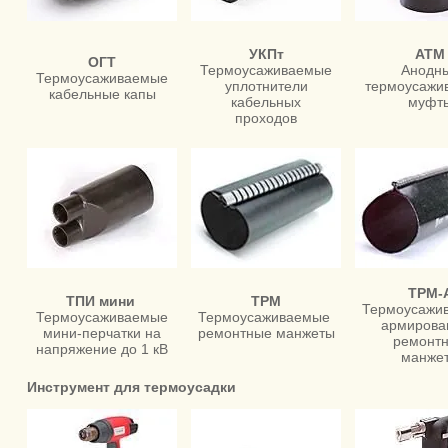
УКПт
АТМ
ОГТ
Термоусаживаемые
Анодн
Термоусаживаемые
уплотнители
термоусажи
кабельные капы
кабельных
муфт
проходов
ТРМ-
ТПИ мини
ТРМ
Термоусажи
Термоусаживаемые
Термоусаживаемые
армирова
мини-перчатки на
ремонтные манжеты
ремонт
напряжение до 1 кВ
манже
Инструмент для термоусадки