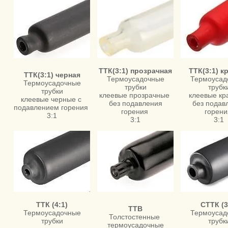
ТТК(3:1) прозрачная
ТТК(3:1) к
ТТК(3:1) черная
Термоусадочные
Термоусад
Термоусадочные
трубки
трубк
трубки
клеевые прозрачные
клеевые к
клеевые черные с
без подавления
без подав
подавлением горения
горения
горен
3:1
3:1
3:1
ТТК (4:1)
СТТК (3
ТТВ
Термоусадочные
Термоусад
Толстостенные
трубки
трубк
термоусадочные