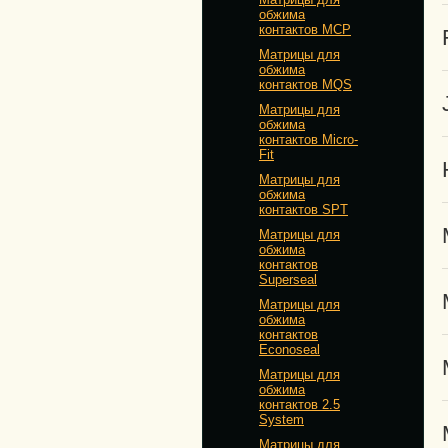
обжима
контактов MCP
Матрицы для
обжима
контактов MQS
Матрицы для
обжима
контактов Micro-
Fit
Матрицы для
обжима
контактов SPT
Матрицы для
обжима
контактов
Superseal
Матрицы для
обжима
контактов
Econoseal
Матрицы для
обжима
контактов 2.5
System
Матрицы для