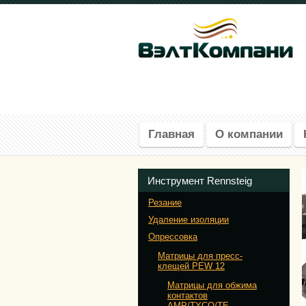
Главная
О компании
Инструмент Rennsteig
Резание
Удаление изоляции
Опрессовка
Матрицы для пресс-
клещей PEW 12
Матрицы для обжима
контактов
AMP/TYCO/TE