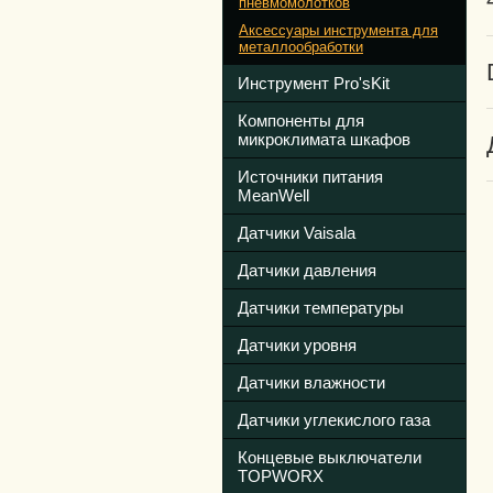
пневмомолотков
Аксессуары инструмента для
металлообработки
Инструмент Pro'sKit
Компоненты для
микроклимата шкафов
Источники питания
MeanWell
Датчики Vaisala
Датчики давления
Датчики температуры
Датчики уровня
Датчики влажности
Датчики углекислого газа
Концевые выключатели
TOPWORX