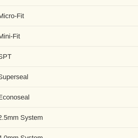
Micro-Fit
Mini-Fit
SPT
Superseal
Econoseal
2.5mm System
4.0mm System