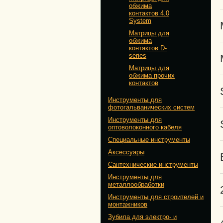
обжима
контактов 4.0
System
Матрицы для
обжима
контактов D-
series
Матрицы для
обжима прочих
контактов
Инструменты для
фотогальванических систем
Инструменты для
оптоволоконного кабеля
Специальные инструменты
Аксессуары
Сантехнические инструменты
Инструменты для
металлообработки
Инструменты для строителей и
монтажников
Зубила для электро- и