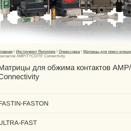
Главная
\
Инструмент Rennsteig
\
Опрессовка
\
Матрицы для пресс-клещ
контактов AMP/TYCO/TE Connectivity
Матрицы для обжима контактов AMP
Connectivity
FASTIN-FASTON
ULTRA-FAST