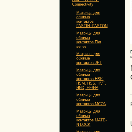
Connectivity
Матрицы для
обжима
контактов
FASTIN+FASTON
Матрицы для
обжима
контактов Flat
series
Матрицы для
обжима
контактов JPT
Матрицы для
обжима
контактов HSK,
HSM, HSS, HVT,
HND, HE/HA
Матрицы для
обжима
контактов MCON
Матрицы для
обжима
контактов MATE-
N-LOCK
Матрицы для