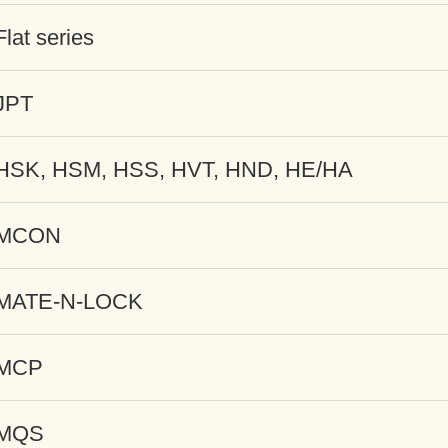
Flat series
JPT
HSK, HSM, HSS, HVT, HND, HE/HA
MCON
MATE-N-LOCK
MCP
MQS